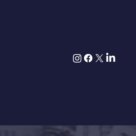
יצירת קשר
info@civilc.org
עקבו אחרינו
תנאי
מדיניות
השימוש
הפרטיות
@2026 כל הזכויות שמורות לנציבות האזרחית | 580782506
ע״ר