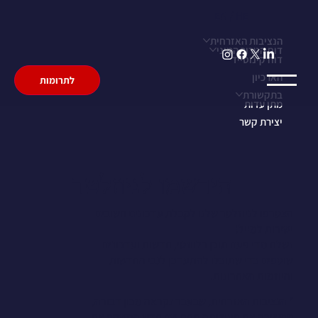
EN
/
HE
הנציבות האזרחית
דוח הטרור המיני
דוח קינוסייד
הארכיון
לתרומות
בתקשורת
מתן עדות
יצירת קשר
הירשמו לניוזלטר
הצטרפו לניוזלטר שלנו לקבלת עדכונים חשובים
ישירות למייל!
נשלח מדי פעם תוכן רלוונטי, חדשות ועדכונים
שוטפים כדי שתוכלו להתעדכן לגבי החדשות
והיוזמות האחרונות.
* הנציבות האזרחית, שבעבר נקראה מכון דבורה,
ממשיכה את פעילותה תחת שם חדש המשקף את