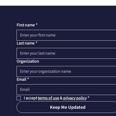
First name
*
Last name
*
Organization
Email
*
I accept 
terms of use
 & 
privacy policy
*
Keep Me Updated